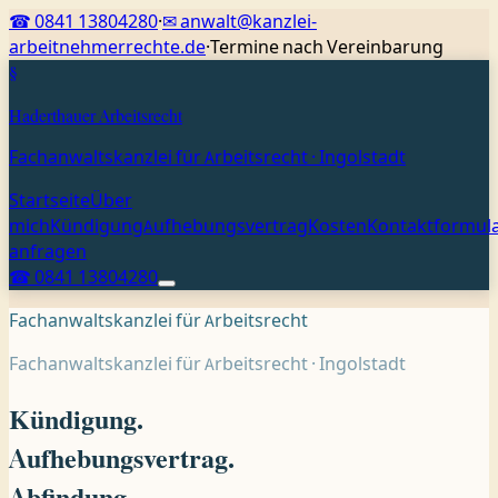
☎
0841 13804280
·
✉
anwalt@kanzlei-
arbeitnehmerrechte.de
·
Termine nach Vereinbarung
§
Haderthauer Arbeitsrecht
Fachanwaltskanzlei für Arbeitsrecht · Ingolstadt
Startseite
Über
mich
Kündigung
Aufhebungsvertrag
Kosten
Kontaktformul
anfragen
☎ 0841 13804280
Fachanwaltskanzlei für Arbeitsrecht
Fachanwaltskanzlei für Arbeitsrecht · Ingolstadt
Kündigung.
Aufhebungsvertrag.
Abfindung.