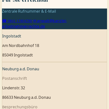
Zentrale Rufnummer & E-Mail
☎ 0841 13804280
·
✉ anwalt@kanzlei-
arbeitnehmerrechte.de
Ingolstadt
Am Nordbahnhof 18
85049 Ingolstadt
Neuburg a.d. Donau
Postanschrift
Lindenstr. 32
86633 Neuburg a.d. Donau
Besprechungsbüro