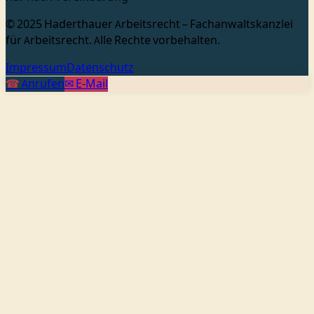
© 2025 Haderthauer Arbeitsrecht – Fachanwaltskanzlei
für Arbeitsrecht. Alle Rechte vorbehalten.
Impressum
Datenschutz
☎
Anrufen
✉
E-Mail